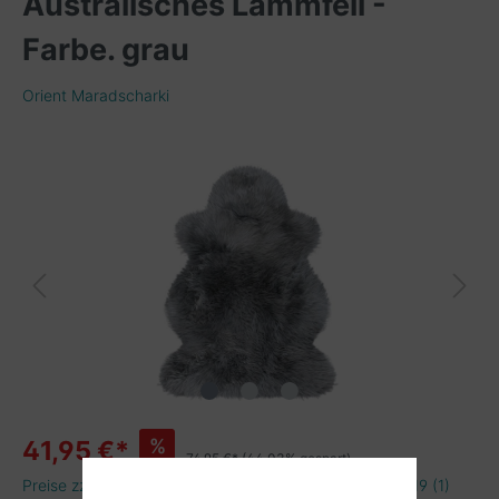
Australisches Lammfell -
Farbe. grau
Orient Maradscharki
%
41,95 €*
74,95 €*
(44.03% gespart)
Preise zzgl. Versandkosten; Kleinunternehmen gem. § 19 (1)