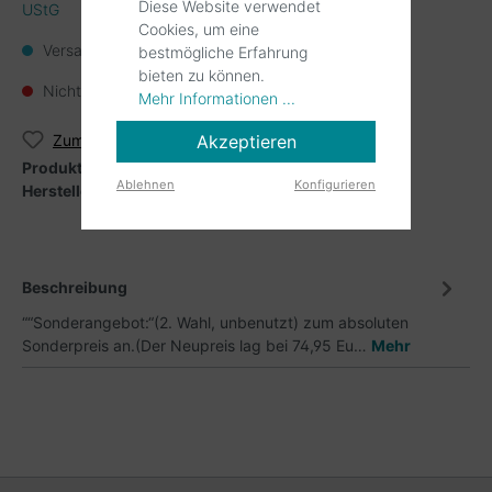
Diese Website verwendet
UStG
Cookies, um eine
Versandkostenfrei
bestmögliche Erfahrung
bieten zu können.
Nicht mehr verfügbar
Mehr Informationen ...
Akzeptieren
Zum Merkzettel hinzufügen
Produktnummer:
43 - GR
Ablehnen
Konfigurieren
Hersteller:
Orient Maradscharki
Beschreibung
““Sonderangebot:“(2. Wahl, unbenutzt) zum absoluten
Sonderpreis an.(Der Neupreis lag bei 74,95 Eu…
Mehr