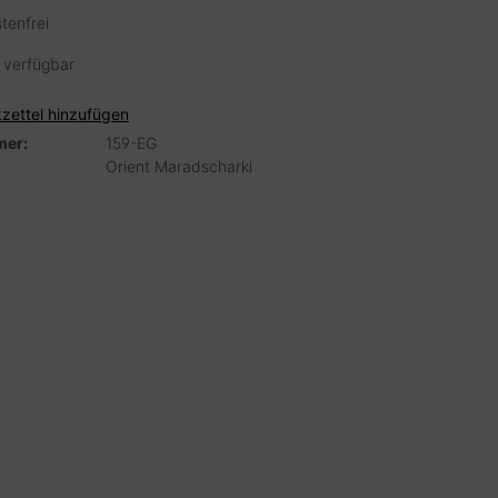
tenfrei
 verfügbar
zettel hinzufügen
er:
159-EG
Orient Maradscharki