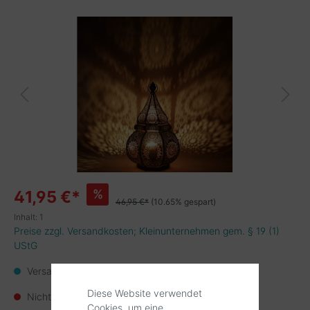
%
41,95 €*
46,95 €*
(10.65% gespart)
Inhalt:
1
Preise zzgl. Versandkosten; Kleinunternehmen gem. § 19 (1)
UStG
Versandkostenfrei
Diese Website verwendet
Nicht mehr verfügbar
Cookies, um eine