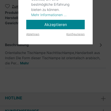
bestmögliche Erfahrung
Zum Merkzettel hinzufügen
bieten zu können.
Produktnummer:
142-TL
Mehr Informationen ...
Hersteller:
Orient Maradscharki
Gewicht:
2 kg
Akzeptieren
Ablehnen
Konfigurieren
Beschreibung
Orientalische Tischlampe Nachttischlampe,Handarbeit aus
Indien Die Form dieser Tischlampe ist orientalisch arabisch,
die Per…
Mehr
HOTLINE