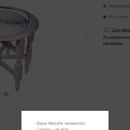
Versandkos
Nicht mehr
Zum Merk
Produktnumm
Hersteller:
Diese Website verwendet
Cookies, um eine