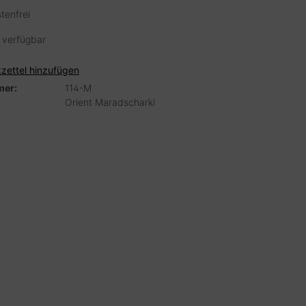
tenfrei
 verfügbar
zettel hinzufügen
er:
114-M
Orient Maradscharki