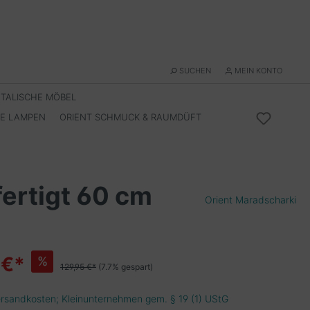
SUCHEN
MEIN KONTO
NTALISCHE MÖBEL
HE LAMPEN
ORIENT SCHMUCK & RAUMDÜFT
fertigt 60 cm
Orient Maradscharki
 €*
%
129,95 €*
(7.7% gespart)
Versandkosten; Kleinunternehmen gem. § 19 (1) UStG